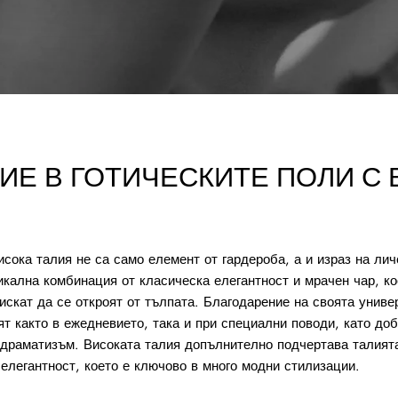
ИЕ В ГОТИЧЕСКИТЕ ПОЛИ С
исока талия не са само елемент от гардероба, а и израз на лич
икална комбинация от класическа елегантност и мрачен чар, ко
 искат да се откроят от тълпата. Благодарение на своята униве
ят както в ежедневието, така и при специални поводи, като до
 драматизъм. Високата талия допълнително подчертава талият
елегантност, което е ключово в много модни стилизации.