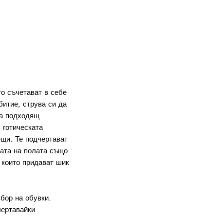
то съчетават в себе
битие, струва си да
та подходящ
 готическата
ещи. Те подчертават
ната на полата също
 които придават шик
бор на обувки.
чертавайки