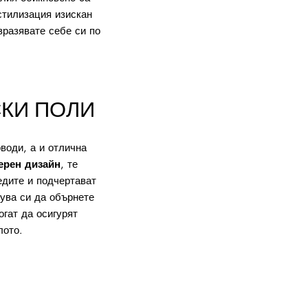
стилизация изискан
зразявате себе си по
КИ ПОЛИ
води, а и отлична
ерен дизайн
, те
едите и подчертават
рува си да обърнете
огат да осигурят
лото.