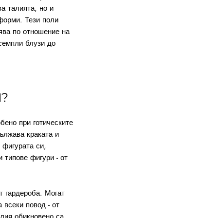
а талията, но и
форми. Тези поли
зява по отношение на
 семпли блузи до
Я?
обено при готическите
ължава краката и
 фигурата си,
 типове фигури - от
т гардероба. Могат
 всеки повод - от
алия обикновено са