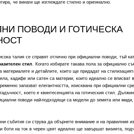
нтира, че винаги ще изглеждате стилно и оригинално.
НИ ПОВОДИ И ГОТИЧЕСКА
НОСТ
исока талия се справят отлично при официални поводи, тъй ка
разителен стил
. Когато избирате такава пола за официално съ
а материалите и детайлите, които ще придадат на стилизация
ела, кадифе или сатен са материи, които идеално се вписват в
временно запазват елегантността, изисквана при официални ср
гадъчност, което е квинтесенцията на готическия стил. Дължи
фициални поводи най-подходящи са модели до земята или миди,
ни събития си струва да обърнете внимание и на правилния из
и боти на ток в черен цвят идеално ще завършат визията, под