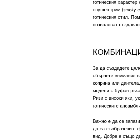
готическия характер 
опушен грим (smoky 
готическия стил. Пом
позволяват създаван
КОМБИНАЦИ
За да създадете цяло
обърнете внимание 
коприна или дантела
модели с буфан ръка
Ризи с високи яки
, у
готическите ансамбл
Важно е да се запази
да са съобразени с ф
вид. Добре е също д