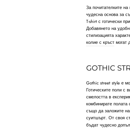
За почитателките на 
чудесна основа за съ
T-shirt с готически 
Добавянето на удобн
стилизацията характ
колие с кръст
могат д
GOTHIC STR
Gothic street style 
Готическите поли с 
смелостта в експери
комбинирате полата 
също да заложите на
суитшърт. От своя с
бъдат чудесно допъл