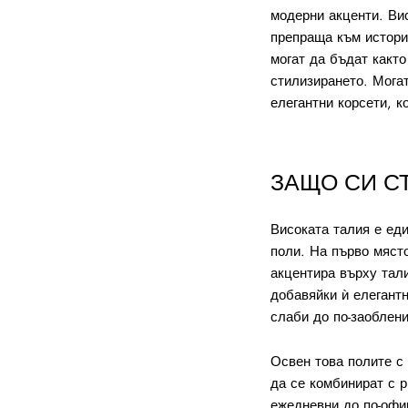
модерни акценти. Вис
препраща към истори
могат да бъдат както
стилизирането. Могат
елегантни корсети, 
ЗАЩО СИ С
Високата талия е еди
поли. На първо мяст
акцентира върху тали
добавяйки ѝ елегантн
слаби до по-заоблени
Освен това полите с
да се комбинират с р
ежедневни до по-офиц