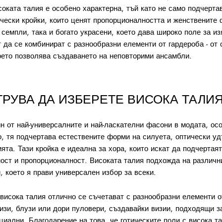
оката талия е особено характерна, тъй като не само подчертав
чески кройки, които ценят пропорционалността и женствените 
 семпли, така и богато украсени, което дава широко поле за и
 да се комбинират с разнообразни елементи от гардероба - от
което позволява създаването на неповторими ансамбли.
ТРУВА ДА ИЗБЕРЕТЕ ВИСОКА ТАЛИ
н от най-универсалните и най-ласкателни фасони в модата, ос
о, тя подчертава естествените форми на силуета, оптически уд
ята. Тази кройка е идеална за хора, които искат да подчертаят
ост и пропорционалност. Високата талия подхожда на различни
, което я прави универсален избор за всеки.
 висока талия отлично се съчетават с разнообразни елементи о
изи, блузи или дори пуловери, създавайки визии, подходящи за
иални. Благодарение на това, че готическите поли с висока т