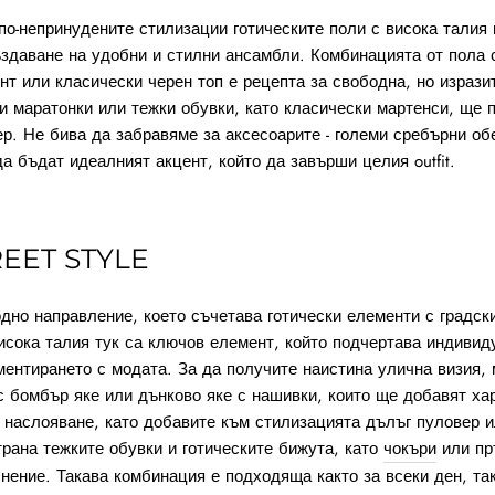
по-непринудените стилизации готическите поли с висока талия
здаване на удобни и стилни ансамбли. Комбинацията от пола с
принт или класически черен топ е рецепта за свободна, но изрази
и маратонки или тежки обувки, като класически мартенси, ще 
ер. Не бива да забравяме за аксесоарите - големи сребърни об
а бъдат идеалният акцент, който да завърши целия outfit.
EET STYLE
е модно направление, което съчетава готически елементи с градск
висока талия тук са ключов елемент, който подчертава индивид
ментирането с модата. За да получите наистина улична визия,
с бомбър яке или дънково яке с нашивки, които ще добавят ха
 наслояване, като добавите към стилизацията дълъг пуловер ил
трана тежките обувки и готическите бижута, като
чокъри
или пр
нение. Такава комбинация е подходяща както за всеки ден, так