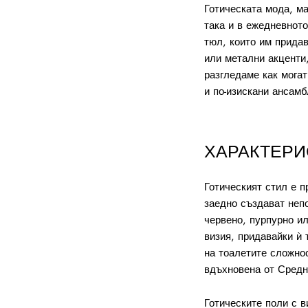
Готическата мода, м
така и в ежедневното
тюл, които им прида
или метални акценти
разгледаме как могат
и по-изискани ансамб
ХАРАКТЕРИ
Готическият стил е п
заедно създават неп
червено, пурпурно и
визия, придавайки ѝ
на тоалетите сложнос
вдъхновена от Средн
Готическите поли с в