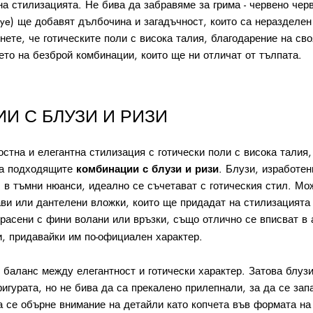
на стилизацията. Не бива да забравяме за грима - червено чер
eye) ще добавят дълбочина и загадъчност, които са неразделен
нете, че готическите поли с висока талия, благодарение на св
ето на безброй комбинации, които ще ни отличат от тълпата.
И С БЛУЗИ И РИЗИ
стна и елегантна стилизация с готически поли с висока талия,
на подходящите
комбинации с блузи и ризи
. Блузи, изработен
, в тъмни нюанси, идеално се съчетават с готическия стил. Мо
ви или дантелени вложки, които ще придадат на стилизацията 
красени с фини волани или връзки, също отлично се вписват в
и, придавайки им по-официален характер.
 баланс между елегантност и готически характер. Затова блузи
игурата, но не бива да са прекалено прилепнали, за да се зап
а се обърне внимание на детайли като копчета във формата на