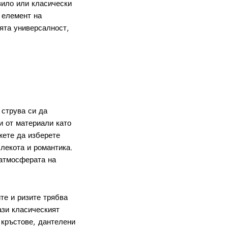
вило или класически
 елемент на
оята универсалност,
 струва си да
и от материали като
жете да изберете
лекота и романтика.
 атмосферата на
те и ризите трябва
ази класическият
 кръстове, дантелени