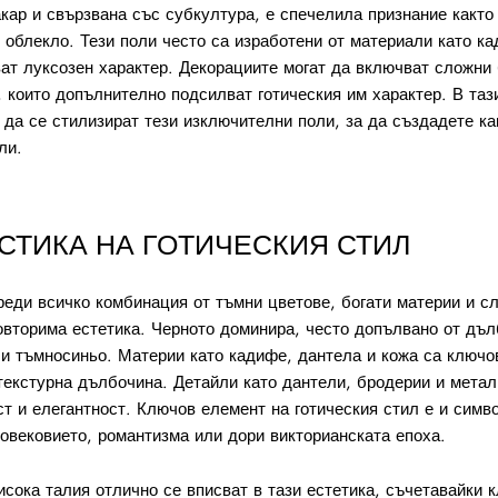
акар и свързвана със субкултура, е спечелила признание както
 облекло. Тези поли често са изработени от материали като к
ват луксозен характер. Декорациите могат да включват сложни
, които допълнително подсилват готическия им характер. В таз
 да се стилизират тези изключителни поли, за да създадете ка
ли.
СТИКА НА ГОТИЧЕСКИЯ СТИЛ
реди всичко комбинация от тъмни цветове, богати материи и с
овторима естетика. Черното доминира, често допълвано от дъл
ли тъмносиньо. Материи като кадифе, дантела и кожа са ключов
 текстурна дълбочина. Детайли като дантели, бродерии и мета
т и елегантност. Ключов елемент на готическия стил е и симв
овековието, романтизма или дори викторианската епоха.
исока талия отлично се вписват в тази естетика, съчетавайки 