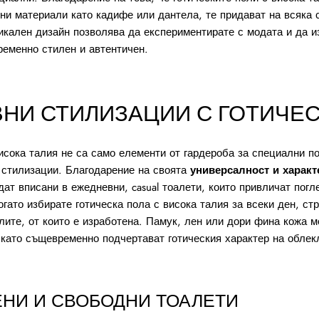
зни материали като кадифе или дантела, те придават на всяка 
икален дизайн позволява да експериментирате с модата и да и
ременно стилен и автентичен.
НИ СТИЛИЗАЦИИ С ГОТИЧЕС
исока талия не са само елементи от гардероба за специални по
 стилизации. Благодарение на своята
универсалност и характ
ат вписани в ежедневни, casual тоалети, които привличат погл
гато избирате готическа пола с висока талия за всеки ден, ст
ите, от които е изработена. Памук, лен или дори фина кожа м
 като същевременно подчертават готическия характер на облек
НИ И СВОБОДНИ ТОАЛЕТИ