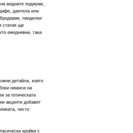
 на модните подиуми,
адифе, дантела или
 бродерии, панделки
и статия ще
кто ежедневни, така
ложни детайли, които
боки нюанси на
и за готическата
лни акценти добавят
оликата, често
класически кройки с