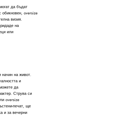
 могат да бъдат
 обикновен, oversize
телна визия.
придаде на
еци или
и начин на живот.
уалността и
 можете да
рактер. Струва си
и oversize
ъстени-печат, ще
а и за вечерни