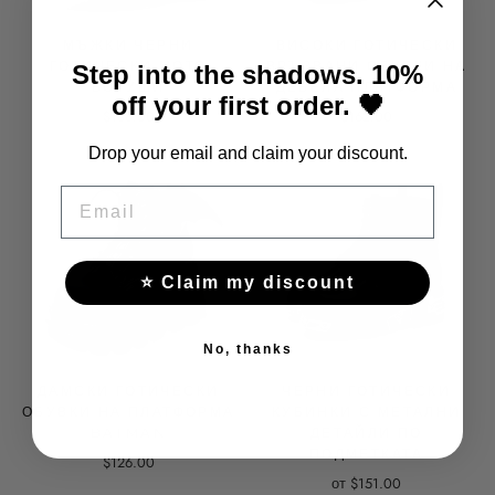
МЪЖКИ ЧЕРНИ
ВИСОКИ ГОТИЧЕСКИ
ГОТИЧЕСКИ МОТО
ВРЪЗВАНИ ОБУВКИ НА
Step into the shadows. 10%
БОТУШИ
ДЕБЕЛА ПЛАТФОРМА
off your first order. 🖤
$188.00
$162.00
Drop your email and claim your discount.
EMAIL
⭐ Claim my discount
No, thanks
ДАМСКИ ГОТИЧЕСКИ
ЧЕРНИ ГОТИЧЕСКИ
ОБУВКИ НА ПЛАТФОРМА
КУБИНКИ С МЕТАЛНИ
BATMAN
ДЕТАЙЛИ ПО
ПОДМЕТКАТА
$126.00
от $151.00