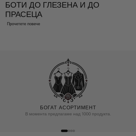
БОТИ ДО ГЛЕЗЕНА И ДО
ПРАСЕЦА
Прочетете повече
Най-класическият вариант са ботите до глезена с гъсто връзване,
познати от работните обувки. По-високите модели достигат до
прасеца или коляното и имат повече халки или допълнително
закопчаване с цип отстрани, което улеснява обуването. Колкото
по-висок е мачът, толкова по-изразена е силуетът и толкова по-
добре обувката се задържа под панталон, вкаран в маха.
ГОТИЧЕСКИ БОТИ НА
ПЛАТФОРМА
БОГАТ АСОРТИМЕНТ
Ботите на платформа съчетават военен крой с дебела, повдигната
В момента предлагаме над 1000 продукта.
подметка. Добавят височина и засилват готическия характер,
запазвайки удобството на равното ходене. Ако търсите преди
всичко височина, вижте и по-широкия избор в колекцията
готически обувки на платформа
.