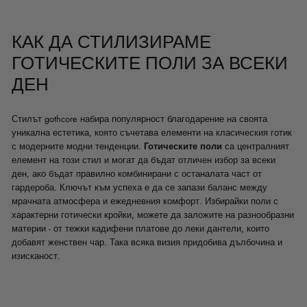
КАК ДА СТИЛИЗИРАМЕ
ГОТИЧЕСКИТЕ ПОЛИ ЗА ВСЕКИ
ДЕН
Стилът gothcore набира популярност благодарение на своята
уникална естетика, която съчетава елементи на класическия готик
с модерните модни тенденции.
Готическите поли
са централният
елемент на този стил и могат да бъдат отличен избор за всеки
ден, ако бъдат правилно комбинирани с останалата част от
гардероба. Ключът към успеха е да се запази баланс между
мрачната атмосфера и ежедневния комфорт. Избирайки поли с
характерни готически кройки, можете да заложите на разнообразни
материи - от тежки кадифени платове до леки дантели, които
добавят женствен чар. Така всяка визия придобива дълбочина и
изисканост.