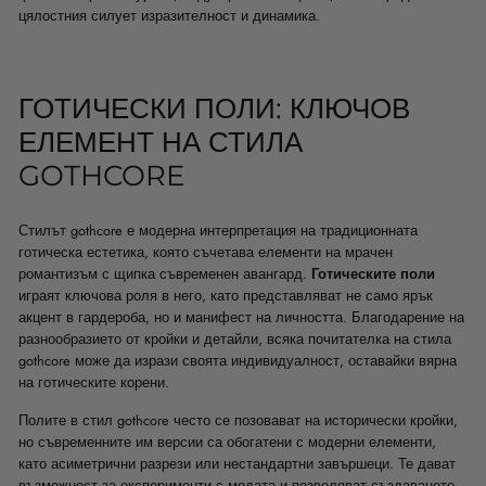
цялостния силует изразителност и динамика.
ГОТИЧЕСКИ ПОЛИ: КЛЮЧОВ
ЕЛЕМЕНТ НА СТИЛА
GOTHCORE
Стилът gothcore е модерна интерпретация на традиционната
готическа естетика, която съчетава елементи на мрачен
романтизъм с щипка съвременен авангард.
Готическите поли
играят ключова роля в него, като представляват не само ярък
акцент в гардероба, но и манифест на личността. Благодарение на
разнообразието от кройки и детайли, всяка почитателка на стила
gothcore може да изрази своята индивидуалност, оставайки вярна
на готическите корени.
Полите в стил gothcore често се позовават на исторически кройки,
но съвременните им версии са обогатени с модерни елементи,
като асиметрични разрези или нестандартни завършеци. Те дават
възможност за експерименти с модата и позволяват създаването