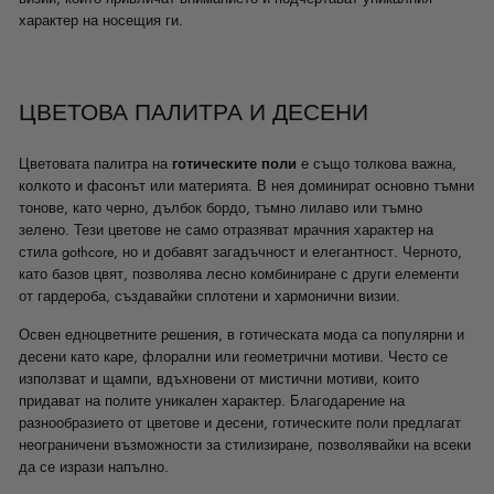
характер на носещия ги.
ЦВЕТОВА ПАЛИТРА И ДЕСЕНИ
Цветовата палитра на
готическите поли
е също толкова важна,
колкото и фасонът или материята. В нея доминират основно тъмни
тонове, като черно, дълбок бордо, тъмно лилаво или тъмно
зелено. Тези цветове не само отразяват мрачния характер на
стила gothcore, но и добавят загадъчност и елегантност. Черното,
като базов цвят, позволява лесно комбиниране с други елементи
от гардероба, създавайки сплотени и хармонични визии.
Освен едноцветните решения, в готическата мода са популярни и
десени като каре, флорални или геометрични мотиви. Често се
използват и щампи, вдъхновени от мистични мотиви, които
придават на полите уникален характер. Благодарение на
разнообразието от цветове и десени, готическите поли предлагат
неограничени възможности за стилизиране, позволявайки на всеки
да се изрази напълно.