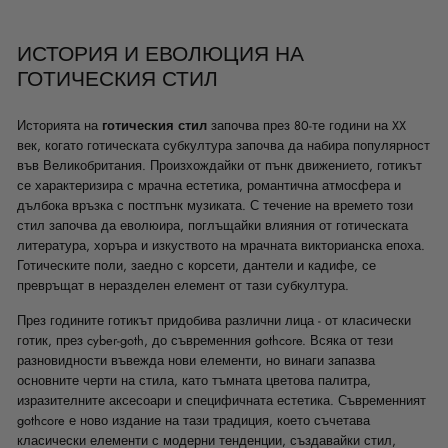
ИСТОРИЯ И ЕВОЛЮЦИЯ НА
ГОТИЧЕСКИЯ СТИЛ
Историята на
готическия стил
започва през 80-те години на XX
век, когато готическата субкултура започва да набира популярност
във Великобритания. Произхождайки от пънк движението, готикът
се характеризира с мрачна естетика, романтична атмосфера и
дълбока връзка с постпънк музиката. С течение на времето този
стил започва да еволюира, поглъщайки влияния от готическата
литература, хоръра и изкуството на мрачната викторианска епоха.
Готическите поли, заедно с корсети, дантели и кадифе, се
превръщат в неразделен елемент от тази субкултура.
През годините готикът придобива различни лица - от класически
готик, през cyber-goth, до съвременния gothcore. Всяка от тези
разновидности въвежда нови елементи, но винаги запазва
основните черти на стила, като тъмната цветова палитра,
изразителните аксесоари и специфичната естетика. Съвременният
gothcore е ново издание на тази традиция, което съчетава
класически елементи с модерни тенденции, създавайки стил,