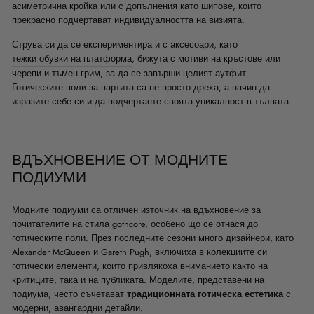
асиметрична кройка или с допълнения като шипове, които
прекрасно подчертават индивидуалността на визията.
Струва си да се експериментира и с аксесоари, като
тежки обувки на платформа
, бижута с мотиви на кръстове или
черепи и тъмен грим, за да се завърши целият аутфит.
Готическите поли за партита са не просто дреха, а начин да
изразите себе си и да подчертаете своята уникалност в тълпата.
ВДЪХНОВЕНИЕ ОТ МОДНИТЕ
ПОДИУМИ
Модните подиуми са отличен източник на вдъхновение за
почитателите на стила gothcore, особено що се отнася до
готическите поли. През последните сезони много дизайнери, като
Alexander McQueen и Gareth Pugh, включиха в колекциите си
готически елементи, които привлякоха вниманието както на
критиците, така и на публиката. Моделите, представени на
подиума, често съчетават
традиционната готическа естетика
с
модерни, авангардни детайли.