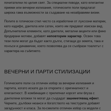
почитателки по целия свят. За специални поводи, като елегантни
приеми или вечерни излизания, готическите поли предлагат
широка гама възможности за създаване на незабравими визии.
Полите в готически стил често са изработени от луксозни материи,
като кадифе, дантела или сатен, които им придават изискан вид.
Допълнителни елементи, като дантели, метални акценти или фино
бродирани мотиви, добавят
неповторим характер
. Освен това
тези поли могат да бъдат както дълги, стигащи до земята, така и
по-къси и динамични, което позволява да се съобрази тоалетът с
характера на събитието.
ВЕЧЕРНИ И ПАРТИ СТИЛИЗАЦИИ
Готическите поли са отличен избор за вечерни излизания и
партита, когато искате да се откроите с оригиналност и
елегантност. В комбинация с
прилепнал корсет
или блуза с
дантелени вложки те могат да създадат
зашеметяващ ефект
.
Черните, дълбоки нюанси и богатството на текстурите добавят
загадъчност и класа. За по-смелите отличен избор са модели с