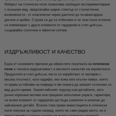
Изборът на готически поли позволява свободно експериментиране
с външния вид, предлагайки широк спектър от стилистични
възможности - от класически черни дантели до по-авангардни
десени и кройки. Струва си да се отбележи и че тези поли отлично
се комбинират с други елементи от гардероба в стил gothcore,
създавайки сплотени и ефектни сетове.
ИЗДРЪЖЛИВОСТ И КАЧЕСТВО
Една от основните причини да обмислите покупката на
готически
поли
е тяхната издръжливост и високото качество на изработката.
Продуктите в стил gothcore често се изработват от материи с
висока плътност, като кадифе, еко кожа или плътен памук, което
ги прави устойчиви на повреди и им помага да запазят отличния си
вид дълго време. Занаятчийският подход към детайлите, като
ръчно изрязани мотиви или прецизно изпълнени украси, гарантира,
че всеки елемент от гардероба ще бъде уникален и изпипан до
най-малкия детайл. Всичко това прави инвестицията в готически
поли покупка за години напред, която не само радва окото, но и
представлява солидна основа на всеки готически гардероб.