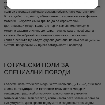
на gothcore визиите. Добре подбрани, те могат да придадат на
целия тоалет уникално излъчване и завършеност. Към готическите
поли си струва да избирате масивни обувки, като мартенси или
боти с дебел ток, които добавят тежест и уравновесяват фината
материя. Бижутата също трябва да са изразителни -
дълги висящи обеци
, колиета с черни камъни или чокъри с
метални акценти отлично допълват готическата атмосфера на
визията. Не забравяйте и чантите - клъчове с шипове или
чанти с верижка
ще бъдат чудесно допълнение към всеки gothcore
аутфит, придавайки му щипка загадъчност и авангард.
ГОТИЧЕСКИ ПОЛИ ЗА
СПЕЦИАЛНИ ПОВОДИ
Съвременната готическа мода, често наричана „gothcore“, съчетава
в себе си
традиционни готически елементи
с модерни
тенденции, предлагайки изключително стилни и уникални
готически поли. Тези облекла, които някога бяха запазени само за
субкултурите, днес красят подиумите и гардеробите на модни