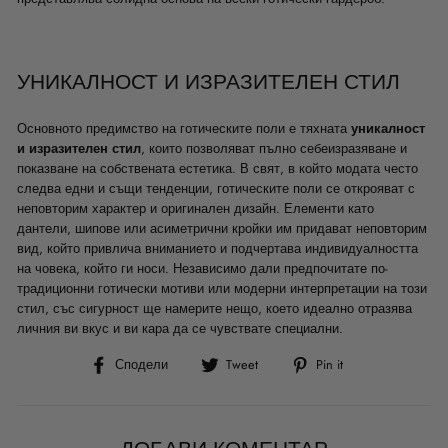
УНИКАЛНОСТ И ИЗРАЗИТЕЛЕН СТИЛ
Основното предимство на готическите поли е тяхната
уникалност
и изразителен стил
, които позволяват пълно себеизразяване и
показване на собствената естетика. В свят, в който модата често
следва едни и същи тенденции, готическите поли се открояват с
неповторим характер и оригинален дизайн. Елементи като
дантели, шипове или асиметрични кройки им придават неповторим
вид, който привлича вниманието и подчертава индивидуалността
на човека, който ги носи. Независимо дали предпочитате по-
традиционни готически мотиви или модерни интерпретации на този
стил, със сигурност ще намерите нещо, което идеално отразява
личния ви вкус и ви кара да се чувствате специални.
Сподели
Tweet
Pin
Сподели
Tweet
Pin it
във
в
в
Facebook
Twitter
Pinterest