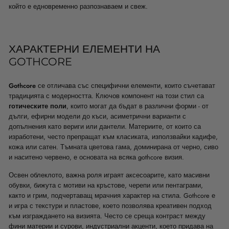
който е едновременно разпознаваем и свеж.
ХАРАКТЕРНИ ЕЛЕМЕНТИ НА
GOTHCORE
Gothcore
се отличава със специфични елементи, които съчетават
традицията с модерността. Ключов компонент на този стил са
готическите поли
, които могат да бъдат в различни форми - от
дълги, ефирни модели до къси, асиметрични варианти с
допълнения като вериги или дантели. Материите, от които са
изработени, често препращат към класиката, използвайки кадифе,
кожа или сатен. Тъмната цветова гама, доминирана от черно, сиво
и наситено червено, е основата на всяка gothcore визия.
Освен облеклото, важна роля играят аксесоарите, като масивни
обувки, бижута с мотиви на кръстове, черепи или пентаграми,
както и грим, подчертаващ мрачния характер на стила. Gothcore е
и игра с текстури и пластове, което позволява креативен подход
към изграждането на визията. Често се среща контраст между
фини материи и сурови, индустриални акценти, което придава на