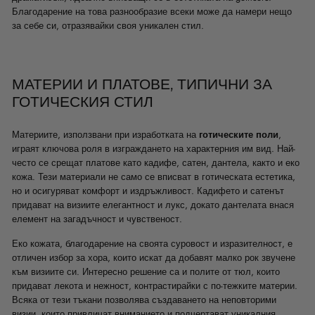
Благодарение на това разнообразие всеки може да намери нещо
за себе си, отразявайки своя уникален стил.
МАТЕРИИ И ПЛАТОВЕ, ТИПИЧНИ ЗА
ГОТИЧЕСКИЯ СТИЛ
Материите, използвани при изработката на
готическите поли
,
играят ключова роля в изграждането на характерния им вид. Най-
често се срещат платове като кадифе, сатен, дантела, както и еко
кожа. Тези материали не само се вписват в готическата естетика,
но и осигуряват комфорт и издръжливост. Кадифето и сатенът
придават на визиите елегантност и лукс, докато дантелата внася
елемент на загадъчност и чувственост.
Еко кожата, благодарение на своята суровост и изразителност, е
отличен избор за хора, които искат да добавят малко рок звучене
към визиите си. Интересно решение са и полите от тюл, които
придават лекота и нежност, контрастирайки с по-тежките материи.
Всяка от тези тъкани позволява създаването на неповторими
визии, които привличат вниманието и подчертават уникалния