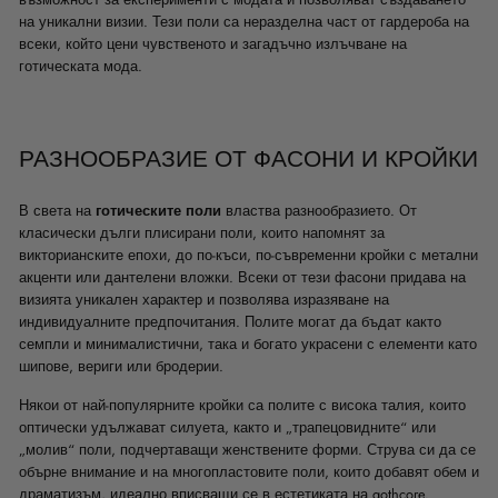
на уникални визии. Тези поли са неразделна част от гардероба на
всеки, който цени чувственото и загадъчно излъчване на
готическата мода.
РАЗНООБРАЗИЕ ОТ ФАСОНИ И КРОЙКИ
В света на
готическите поли
властва разнообразието. От
класически дълги плисирани поли, които напомнят за
викторианските епохи, до по-къси, по-съвременни кройки с метални
акценти или дантелени вложки. Всеки от тези фасони придава на
визията уникален характер и позволява изразяване на
индивидуалните предпочитания. Полите могат да бъдат както
семпли и минималистични, така и богато украсени с елементи като
шипове, вериги или бродерии.
Някои от най-популярните кройки са полите с висока талия, които
оптически удължават силуета, както и „трапецовидните“ или
„молив“ поли, подчертаващи женствените форми. Струва си да се
обърне внимание и на многопластовите поли, които добавят обем и
драматизъм, идеално вписващи се в естетиката на gothcore.