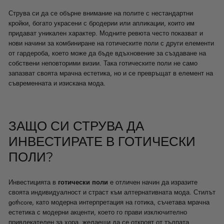
Струва си да се обърне внимание на полите с нестандартни
кройки, богато украсени с бродерии или апликации, които им
придават уникален характер. Модните ревюта често показват и
нови начини за комбиниране на готическите поли с други елементи
от гардероба, което може да бъде вдъхновение за създаване на
собствени неповторими визии. Така готическите поли не само
запазват своята мрачна естетика, но и се превръщат в елемент на
съвременната и изискана мода.
ЗАЩО СИ СТРУВА ДА
ИНВЕСТИРАТЕ В ГОТИЧЕСКИ
ПОЛИ?
Инвестицията в
готически поли
е отличен начин да изразите
своята индивидуалност и страст към алтернативната мода. Стилът
gothcore, като модерна интерпретация на готика, съчетава мрачна
естетика с модерни акценти, което го прави изключително
привлекателен за хора, желаещи да се откроят от тълпата.