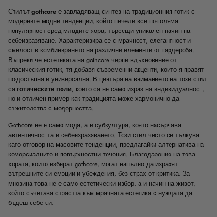
Стилът
gothcore
е завладяващ синтез на традиционния готик с
модерните модни тенденции, който печели все по-голяма
популярност сред младите хора, търсещи уникален начин на
себеизразяване. Характеризира се с мрачност, елегантност и
смелост в комбинирането на различни елементи от гардероба.
Въпреки че естетиката на gothcore черпи вдъхновение от
класическия готик, тя добавя съвременни акценти, които я правят
по-достъпна и универсална. В центъра на вниманието на този стил
са
готическите поли
, които са не само израз на индивидуалност,
но и отличен пример как традицията може хармонично да
съжителства с модерността.
Gothcore не е само мода, а и субкултура, която насърчава
автентичността и себеизразяването. Този стил често се тълкува
като отговор на масовите тенденции, предлагайки алтернатива на
комерсиалните и повърхностни течения. Благодарение на това
хората, които избират gothcore, могат напълно да изразят
вътрешните си емоции и убеждения, без страх от критика. За
мнозина това не е само естетически избор, а и начин на живот,
който съчетава страстта към мрачната естетика с нуждата да
бъдеш себе си.