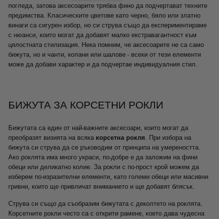
погледа, затова аксесоарите трябва фино да подчертават техните
предимства. Класическите цветове като черно, бяло или златно
винаги са сигурен избор, но си струва също да експериментираме
с нюанси, които могат да добавят малко екстравагантност към
цялостната стилизация. Нека помним, че аксесоарите не са само
бижута, но и чанти, колани или шалове - всеки от тези елементи
може да добави характер и да подчертае индивидуалния стил.
БИЖУТА ЗА КОРСЕТНИ РОКЛИ
Бижутата са един от най-важните аксесоари, които могат да
преобразят визията на всяка
корсетна рокля
. При избора на
бижута си струва да се ръководим от принципа на умереността.
Ако роклята има много украси, по-добре е да заложим на фини
обеци или деликатно колие. За рокли с по-прост крой можем да
изберем по-изразителни елементи, като големи обеци или масивни
гривни, които ще привличат вниманието и ще добавят блясък.
Струва си също да съобразим бижутата с деколтето на роклята.
Корсетните рокли често са с открити рамене, което дава чудесна