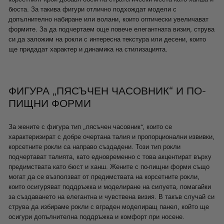
бюста. За такива фигури отлично подхождат модели с
допълнително набиране или волани, които оптически увеличават
формите. За да подчертаем още повече елегантната визия, струва
си да заложим на рокли с интересна текстура или десени, които
ще придадат характер и динамика на стилизацията.
ФИГУРА „ПЯСЪЧЕН ЧАСОВНИК“ И ПО-
ПИЩНИ ФОРМИ
За жените с фигура тип „пясъчен часовник“, които се
характеризират с добре очертана талия и пропорционални извивки,
корсетните рокли са направо създадени. Този тип рокли
подчертават талията, като едновременно с това акцентират върху
предимствата като бюст и ханш. Жените с по-пищни форми също
могат да се възползват от предимствата на корсетните рокли,
които осигуряват поддръжка и моделиране на силуета, помагайки
за създаването на елегантна и чувствена визия. В такъв случай си
струва да избираме рокли с вграден моделиращ панел, който ще
осигури допълнителна поддръжка и комфорт при носене.