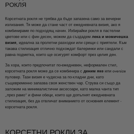
РОКЛЯ
Корсетната рокля не трябва да бъде запазена само за вечерни
излизания. Тя може да стане част от ежедневната визия, ако я
комбинираме по подходящ начин. Избирайки рокля в пастелни
цветове или с фин десен, можем да създадем
лека и момичешка
визия
, идеална за пролетни разходки или срещи с приятели. Към
такава стилизация отлично подхождат балеринки или сандали с
равна подметка, които ще осигурят комфорт през целия ден.
За хора, които предпочитат по-ежедневен, неформален стил,
корсетната рокля може да се комбинира с
деним яке
или oversize
пуловер. Тази визия е чудесна за по-хладни дни, като
същевременно запазва своя женствен чар. Струва си също да
заложим на минималистични аксесоари, като малка чанта тип
„през рамо“ и фини обеци, които ще допълнят ежедневната
стилизация, без да отвличат вниманието от основния елемент -
корсетната рокля.
КОРСЕТНИ РОКЛИ ЗА