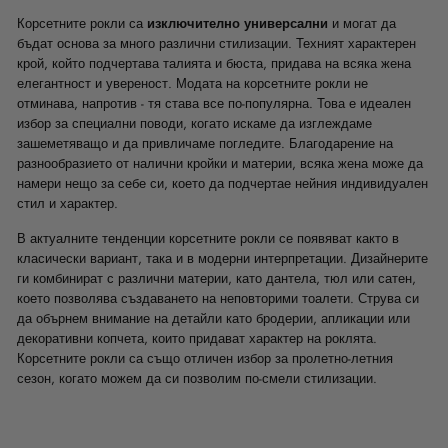
Корсетните рокли са
изключително универсални
и могат да
бъдат основа за много различни стилизации. Техният характерен
крой, който подчертава талията и бюста, придава на всяка жена
елегантност и увереност. Модата на корсетните рокли не
отминава, напротив - тя става все по-популярна. Това е идеален
избор за специални поводи, когато искаме да изглеждаме
зашеметяващо и да привличаме погледите. Благодарение на
разнообразието от налични кройки и материи, всяка жена може да
намери нещо за себе си, което да подчертае нейния индивидуален
стил и характер.
В актуалните тенденции корсетните рокли се появяват както в
класически вариант, така и в модерни интерпретации. Дизайнерите
ги комбинират с различни материи, като дантела, тюл или сатен,
което позволява създаването на неповторими тоалети. Струва си
да обърнем внимание на детайли като бродерии, апликации или
декоративни копчета, които придават характер на роклята.
Корсетните рокли са също отличен избор за пролетно-летния
сезон, когато можем да си позволим по-смели стилизации.