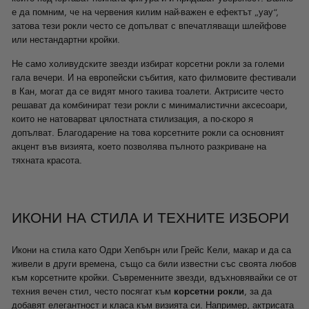
е да помним, че на червения килим най-важен е ефектът „уау“,
затова тези рокли често се допълват с впечатляващи шлейфове
или нестандартни кройки.
Не само холивудските звезди избират корсетни рокли за големи
гала вечери. И на европейски събития, като филмовите фестивали
в Кан, могат да се видят много такива тоалети. Актрисите често
решават да комбинират тези рокли с минималистични аксесоари,
които не натоварват цялостната стилизация, а по-скоро я
допълват. Благодарение на това корсетните рокли са основният
акцент във визията, което позволява пълното разкриване на
тяхната красота.
ИКОНИ НА СТИЛА И ТЕХНИТЕ ИЗБОРИ
Икони на стила като Одри Хепбърн или Грейс Кели, макар и да са
живели в други времена, също са били известни със своята любов
към корсетните кройки. Съвременните звезди, вдъхновявайки се от
техния вечен стил, често посягат към
корсетни рокли
, за да
добавят елегантност и класа към визията си. Например, актрисата