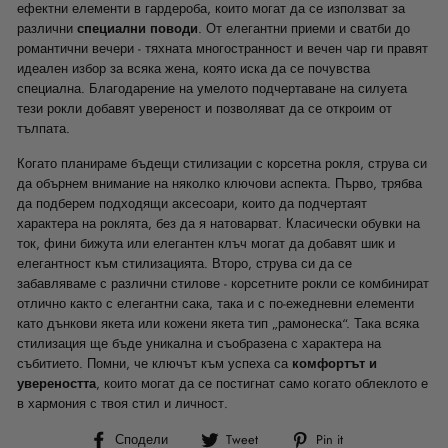
ефектни елементи в гардероба, които могат да се използват за
различни
специални поводи
. От елегантни приеми и сватби до
романтични вечери - тяхната многостранност и вечен чар ги правят
идеален избор за всяка жена, която иска да се почувства
специална. Благодарение на умелото подчертаване на силуета
тези рокли добавят увереност и позволяват да се откроим от
тълпата.
Когато планираме бъдещи стилизации с корсетна рокля, струва си
да обърнем внимание на няколко ключови аспекта. Първо, трябва
да подберем подходящи аксесоари, които да подчертаят
характера на роклята, без да я натоварват. Класически обувки на
ток, фини бижута или елегантен клъч могат да добавят шик и
елегантност към стилизацията. Второ, струва си да се
забавляваме с различни стилове - корсетните рокли се комбинират
отлично както с елегантни сака, така и с по-ежедневни елементи
като дънкови якета или кожени якета тип „рамонеска“. Така всяка
стилизация ще бъде уникална и съобразена с характера на
събитието. Помни, че ключът към успеха са
комфортът и
увереността
, които могат да се постигнат само когато облеклото е
в хармония с твоя стил и личност.
Сподели
Tweet
Pin
Сподели
Tweet
Pin it