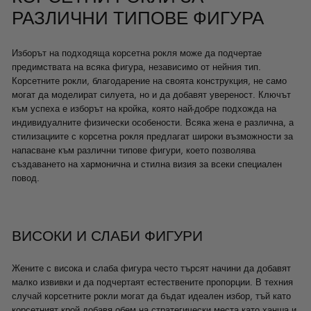
РАЗЛИЧНИ ТИПОВЕ ФИГУРА
Изборът на подходяща корсетна рокля може да подчертае
предимствата на всяка фигура, независимо от нейния тип.
Корсетните рокли, благодарение на своята конструкция, не само
могат да моделират силуета, но и да добавят увереност. Ключът
към успеха е изборът на кройка, която най-добре подхожда на
индивидуалните физически особености. Всяка жена е различна, а
стилизациите с корсетна рокля предлагат широки възможности за
напасване към различни типове фигури, което позволява
създаването на хармонична и стилна визия за всеки специален
повод.
ВИСОКИ И СЛАБИ ФИГУРИ
Жените с висока и слаба фигура често търсят начини да добавят
малко извивки и да подчертаят естествените пропорции. В техния
случай корсетните рокли могат да бъдат идеален избор, тъй като
корсетният крой добавя обем на стратегически места като ханша и