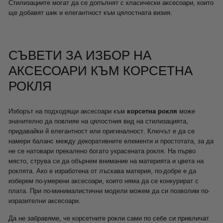
Стилизациите могат да се допълнят с класически аксесоари, които
ще добавят шик и елегантност към цялостната визия.
СЪВЕТИ ЗА ИЗБОР НА
АКСЕСОАРИ КЪМ КОРСЕТНА
РОКЛЯ
Изборът на подходящи аксесоари към
корсетна рокля
може
значително да повлияе на цялостния вид на стилизацията,
придавайки й елегантност или оригиналност. Ключът е да се
намери баланс между декоративните елементи и простотата, за да
не се натовари прекалено богато украсената рокля. На първо
място, струва си да обърнем внимание на материята и цвета на
роклята. Ако е изработена от лъскава материя, по-добре е да
изберем по-умерени аксесоари, които няма да се конкурират с
плата. При по-минималистични модели можем да си позволим по-
изразителни аксесоари.
Да не забравяме, че
корсетните рокли
сами по себе си привличат