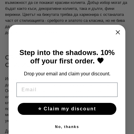
възможност да се покажат красиви колиета. Добър избор могат да
бъдат както къси, декоративни колиета, така и дълги, фини
верижки. Цветът на бижутата трябва да хармонира с останалата
част от стилизацията - среброто и златото са класика, но не бива
да се страхуваме и от цветни камъни или перли, които могат да
добавят елегантност и оригиналност.
Step into the shadows. 10%
ОБУВКИ, КОИТО ДОПЪЛВАТ
off your first order. 🖤
СТИЛИЗАЦИЯТА
Drop your email and claim your discount.
Изборът на подходящи обувки към
корсетна рокля
е ключов, за
да запазим хармоничния вид и да осигурим комфорт при носене.
EMAIL
Обувките на висок ток са очевиден избор, който добавя
елегантност и издължава силуета. Струва си да заложим на
класически модели в неутрални цветове, които ще подхождат на
повечето стилизации. Ако обаче държим на по-авангардна визия,
⭐ Claim my discount
можем да изберем обувки в интензивни цветове или с интересни
украси.
No, thanks
Да не забравяме и за удобството - ако планираме да прекараме