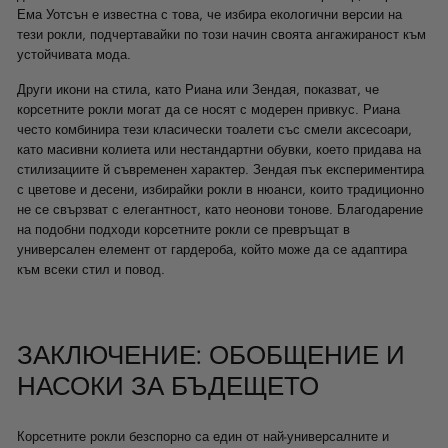
Ема Уотсън е известна с това, че избира екологични версии на
тези рокли, подчертавайки по този начин своята ангажираност към
устойчивата мода.
Други икони на стила, като Риана или Зендая, показват, че
корсетните рокли могат да се носят с модерен привкус. Риана
често комбинира тези класически тоалети със смели аксесоари,
като масивни колиета или нестандартни обувки, което придава на
стилизациите й съвременен характер. Зендая пък експериментира
с цветове и десени, избирайки рокли в нюанси, които традиционно
не се свързват с елегантност, като неонови тонове. Благодарение
на подобни подходи корсетните рокли се превръщат в
универсален елемент от гардероба, който може да се адаптира
към всеки стил и повод.
ЗАКЛЮЧЕНИЕ: ОБОБЩЕНИЕ И
НАСОКИ ЗА БЪДЕЩЕТО
Корсетните рокли безспорно са един от най-универсалните и