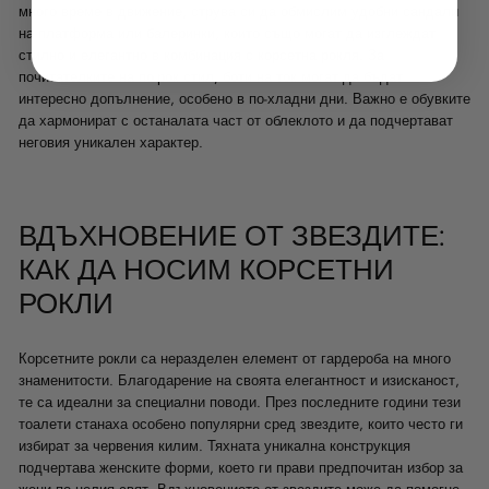
много време в движение, струва си да обмислим удобни сандали
на платформа или балеринки, които също могат да изглеждат
стилно и елегантно в комбинация с корсетна рокля. За
почитателките на по-рок стил, боти на ток могат да бъдат
интересно допълнение, особено в по-хладни дни. Важно е обувките
да хармонират с останалата част от облеклото и да подчертават
неговия уникален характер.
ВДЪХНОВЕНИЕ ОТ ЗВЕЗДИТЕ:
КАК ДА НОСИМ КОРСЕТНИ
РОКЛИ
Корсетните рокли са неразделен елемент от гардероба на много
знаменитости. Благодарение на своята елегантност и изисканост,
те са идеални за специални поводи. През последните години тези
тоалети станаха особено популярни сред звездите, които често ги
избират за червения килим. Тяхната уникална конструкция
подчертава женските форми, което ги прави предпочитан избор за