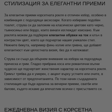
СТИЛИЗАЦИЯ ЗА ЕЛЕГАНТНИ ПРИЕМИ
За елегантни приеми корсетната рокля е отличен избор, особено в
комбинация с подходящи аксесоари. Когато избираме подобен
тоалет, струва си да заложим на класически цветове като черно,
тъмносиньо или бордо, които винаги изглеждат изискано. Към
роклята можем да подберем
елегантни обувки на ток
и клъч в
контрастен цвят, което ще подчертае нашия уникален стил.
Нежните бижута, например финo колие или гривна, ще добавят
елегантност към цялостната визия, без да я натежават.
Струва си също да обърнем внимание на избора на подходяща
прическа и грим. Гладко прибрана коса или романтични вълни
чудесно ще подчертаят женствения характер на корсетната рокля.
Гримът трябва да е умерен, с акцент върху устните или очите, в
зависимост от предпочитанията. По този начин създадената
стилизация ще бъде идеална за вечерни приеми, сватби или
балове, където искаме да впечатлим всички с присъствието си.
ЕЖЕДНЕВНА ВИЗИЯ С КОРСЕТНА