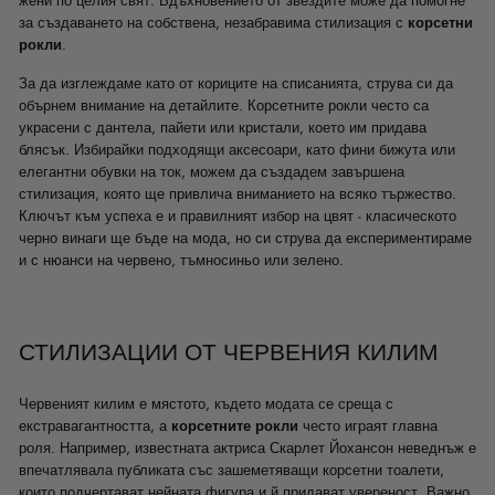
жени по целия свят. Вдъхновението от звездите може да помогне
за създаването на собствена, незабравима стилизация с
корсетни
рокли
.
За да изглеждаме като от кориците на списанията, струва си да
обърнем внимание на детайлите. Корсетните рокли често са
украсени с дантела, пайети или кристали, което им придава
блясък. Избирайки подходящи аксесоари, като фини бижута или
елегантни обувки на ток, можем да създадем завършена
стилизация, която ще привлича вниманието на всяко тържество.
Ключът към успеха е и правилният избор на цвят - класическото
черно винаги ще бъде на мода, но си струва да експериментираме
и с нюанси на червено, тъмносиньо или зелено.
СТИЛИЗАЦИИ ОТ ЧЕРВЕНИЯ КИЛИМ
Червеният килим е мястото, където модата се среща с
екстравагантността, а
корсетните рокли
често играят главна
роля. Например, известната актриса Скарлет Йохансон неведнъж е
впечатлявала публиката със зашеметяващи корсетни тоалети,
които подчертават нейната фигура и й придават увереност. Важно