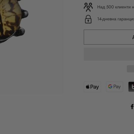
Над 500 клиенти н
14-дневна гаранц