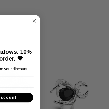
hadows. 10%
 order. 🖤
m your discount.
iscount