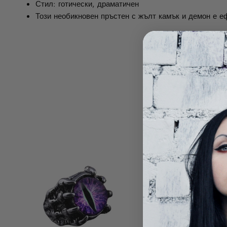
Стил: готически, драматичен
Този необикновен пръстен с жълт камък и демон е е