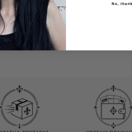
No, than
РЪСТЕН
ГОТИЧЕСКИ ПРЪСТЕН
СРЕБЪР
Н КАМЪК
ДЕМОН С ЧЕРВЕН КАМЪК
ПРЪСТ
$59.00