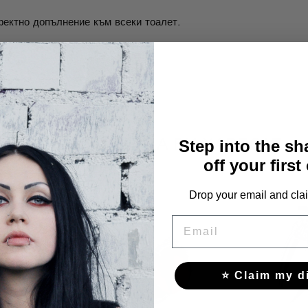
фектно допълнение към всеки тоалет.
СЪЩО МОЖЕ ДА ВИ ХАРЕСАТ
Step into the s
off your first
Drop your email and clai
EMAIL
⭐ Claim my d