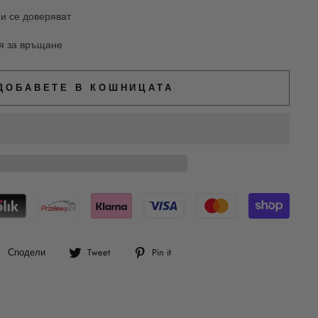
и се доверяват
ия за връщане
ДОБАВЕТЕ В КОШНИЦАТА
Сподели
Tweet
Pin
Сподели
Tweet
Pin it
във
в
в
Facebook
Twitter
Pinterest