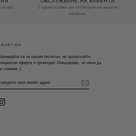
НИЯ
ОБСЛУЖВАНЕ НА КЛИЕНТИ
 за вас
С удоволствие ще отговорим на вашите
въпроси.
БЮЛЕТИН
бонирайте се за нашия бюлетин, не пропускайте
пециални оферти и промоции! Обещаваме, че няма да
и спамим :)
ВЪВЕДЕТЕ
СВОЯ
ИМЕЙЛ
АДРЕС
Instagram