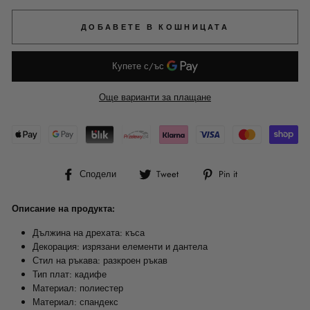
ДОБАВЕТЕ В КОШНИЦАТА
Още варианти за плащане
Сподели
Tweet
Pin
Сподели
Tweet
Pin it
във
в
в
Facebook
Twitter
Pinterest
Описание на продукта:
Дължина на дрехата: къса
Декорация: изрязани елементи и дантела
Стил на ръкава: разкроен ръкав
Тип плат: кадифе
Материал: полиестер
Материал: спандекс