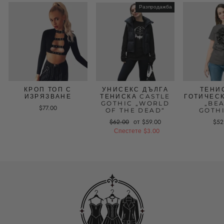
Разпродажба
КРОП ТОП С
УНИСЕКС ДЪЛГА
ТЕНИ
ИЗРЯЗВАНЕ
ТЕНИСКА CASTLE
ГОТИЧЕС
GOTHIC „WORLD
„BE
$77.00
OF THE DEAD“
GOTH
Редовна
$62.00
Промоционална
от $59.00
$52
цена
Спестете $3.00
цена