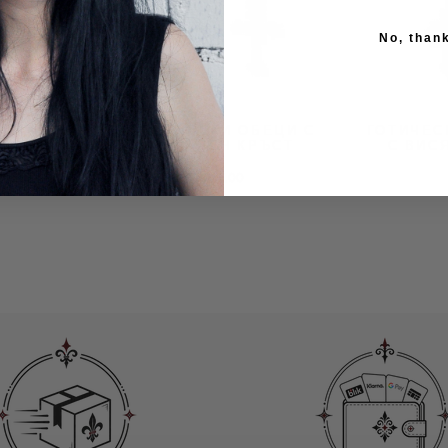
No, than
ЦИ КРЪСТ
ГОТИЧЕСКИ ОБЕЦИ С
ГОТИЧЕС
УКРАСЕН КРЪСТ
С ВИС
$37.00