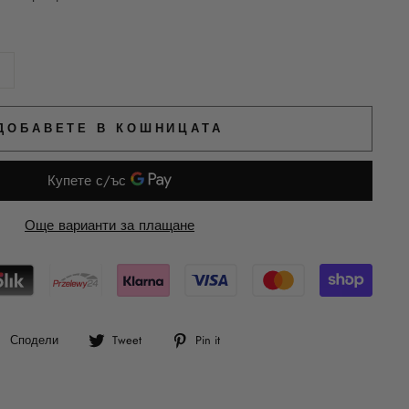
ДОБАВЕТЕ В КОШНИЦАТА
Още варианти за плащане
Сподели
Tweet
Pin
Сподели
Tweet
Pin it
във
в
в
Facebook
Twitter
Pinterest