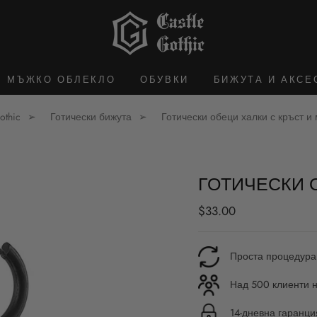
МЪЖКО ОБЛЕКЛО
ОБУВКИ
БИЖУТА И АКСЕ
othic
Готически бижута
Готически обеци халки с кръст и
ГОТИЧЕСКИ 
Редовна
$33.00
цена
Проста процедура
Над 500 клиенти н
14-дневна гаранц