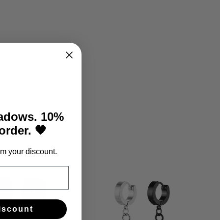
hadows. 10%
 order. 🖤
m your discount.
iscount