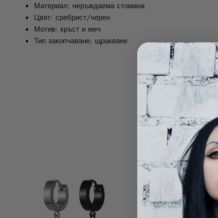
Материал: неръждаема стомана
Цвят: сребрист/черен
Мотив: кръст и меч
Тип закопчаване: щракване