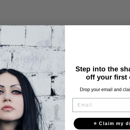
Step into the s
СЪЩО МОЖЕ ДА ВИ ХАРЕСАТ
off your first
Drop your email and clai
EMAIL
⭐ Claim my d