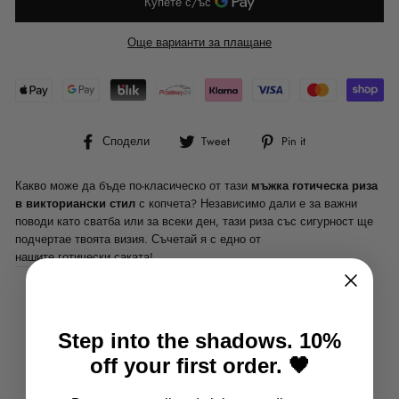
Още варианти за плащане
Сподели
Tweet
Pin
Сподели
Tweet
Pin it
във
в
в
Facebook
Twitter
Pinterest
Какво може да бъде по-класическо от тази
мъжка готическа риза
в викториански стил
с копчета? Независимо дали е за важни
поводи като сватба или за всеки ден, тази риза със сигурност ще
подчертае твоята визия. Съчетай я с едно от
нашите готически саката
!
Кройка на ризата: права кройка
Състав на материята: 60% полиестер, 40% еластан
Step into the shadows. 10%
Комфортна риза: мека и удобна риза
off your first order. 🖤
Препоръки за пране: пране в пералня при температура 30