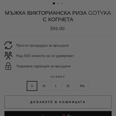
МЪЖКА ВИКТОРИАНСКА РИЗА GOTYKA
С КОПЧЕТА
Редовна
$96.00
цена
Проста процедура за връщане
Над 500 клиенти ни се доверяват
14-дневна гаранция за връщане
РАЗМЕР
S
M
L
XL
XXL
ДОБАВЕТЕ В КОШНИЦАТА