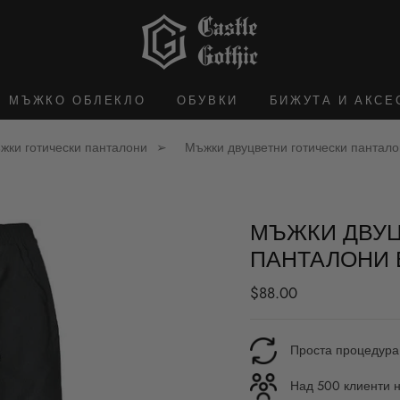
МЪЖКО ОБЛЕКЛО
ОБУВКИ
БИЖУТА И АКСЕ
жки готически панталони
Мъжки двуцветни готически панталон
МЪЖКИ ДВУЦ
ПАНТАЛОНИ 
Редовна
$88.00
цена
Проста процедура
Над 500 клиенти н