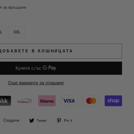
ия за връщане
L
XXL
ДОБАВЕТЕ В КОШНИЦАТА
Още варианти за плащане
Сподели
Tweet
Pin
Сподели
Tweet
Pin it
във
в
в