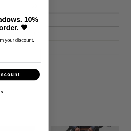
98
hadows. 10%
99
 order. 🖤
100
m your discount.
101
iscount
ks