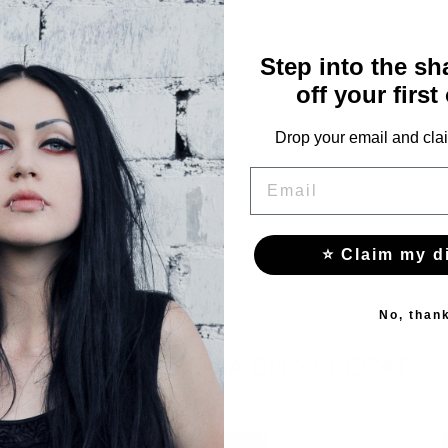
110
Step into the s
114
off your first
118
Drop your email and clai
122
EMAIL
⭐ Claim my d
No, than
СЪЩО МОЖЕ ДА ВИ ХАРЕСАТ