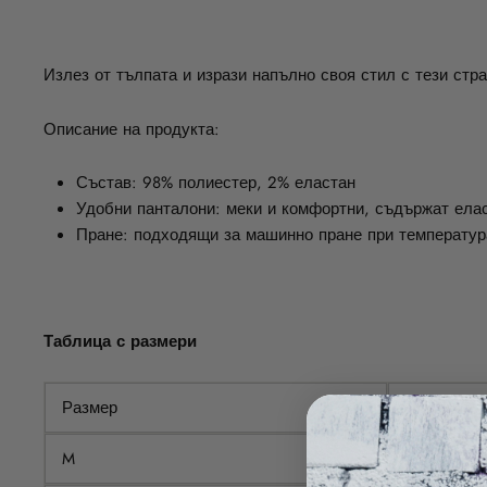
Излез от тълпата и изрази напълно своя стил с тези стр
Описание на продукта:
Състав: 98% полиестер, 2% еластан
Удобни панталони: меки и комфортни, съдържат ела
Пране: подходящи за машинно пране при температур
Таблица с размери
Размер
Талия
M
68