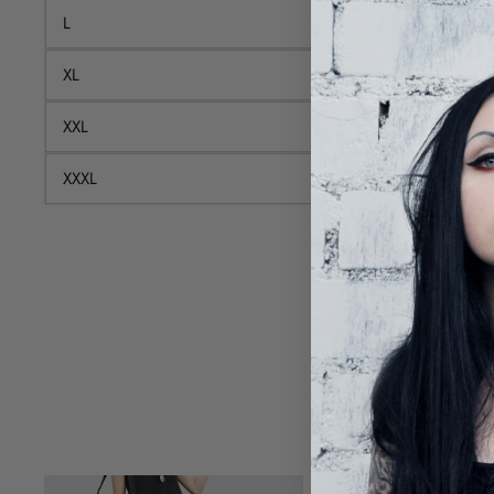
L
72
XL
76
XXL
80
XXXL
84