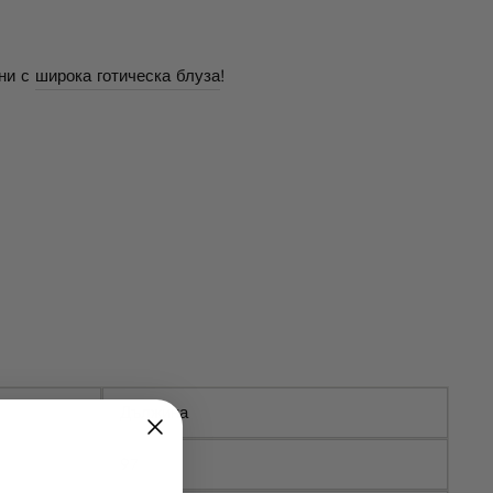
Facebook
Twitter
Pinterest
ни с
широка готическа блуза
!
Дължина
97