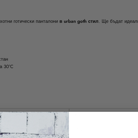
ахотни готически панталони
в urban goth стил
. Ще бъдат идеал
стан
а 30°C
Ханш
106