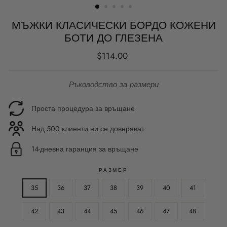
МЪЖКИ КЛАСИЧЕСКИ БОРДО КОЖЕНИ
БОТИ ДО ГЛЕЗЕНА
Редовна
$114.00
цена
Ръководство за размери
Проста процедура за връщане
Над 500 клиенти ни се доверяват
14-дневна гаранция за връщане
РАЗМЕР
35
36
37
38
39
40
41
42
43
44
45
46
47
48