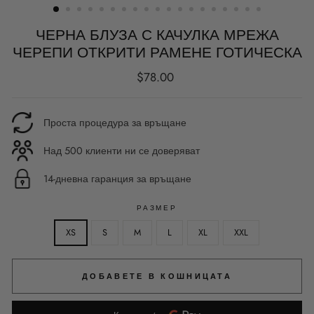
ЧЕРНА БЛУЗА С КАЧУЛКА МРЕЖА
ЧЕРЕПИ ОТКРИТИ РАМЕНЕ ГОТИЧЕСКА
Редовна
$78.00
цена
Проста процедура за връщане
Над 500 клиенти ни се доверяват
14-дневна гаранция за връщане
РАЗМЕР
XS
S
M
L
XL
XXL
ДОБАВЕТЕ В КОШНИЦАТА