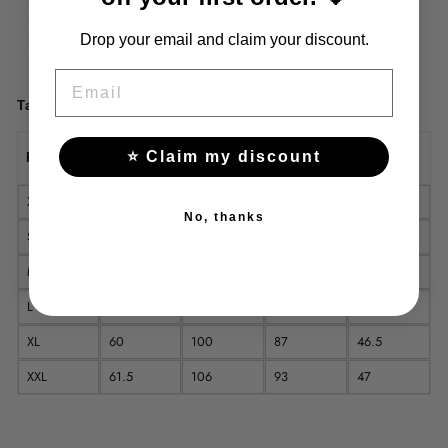
Еластичност:
лека
Дебелина:
тънка
Drop your email and claim your discount.
Закопчаване:
цип
EMAIL
Таблица с размери (см)
Дължина
Гръдна
⭐ Claim my discount
Размер
Талия
Ръкав
гръб
обиколка
XS
55
80
67
44
No, thanks
S
55
84
71
45
M
57
89
76
45.5
L
58.5
94
81
46
XL
60
100
87
46.5
XXL
61.5
106
93
47