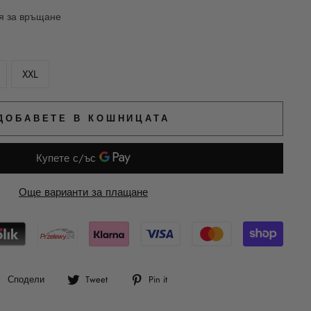
ия за връщане
XXL
ДОБАВЕТЕ В КОШНИЦАТА
Още варианти за плащане
Сподели
Tweet
Pin
Сподели
Tweet
Pin it
във
в
в