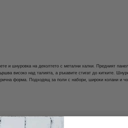
нете и шнуровка на деколтето с метални халки. Предният панел
ършва високо над талията, а ръкавите стигат до китките. Шнур
етрична форма. Подходящ за поли с набори, широки колани и ч