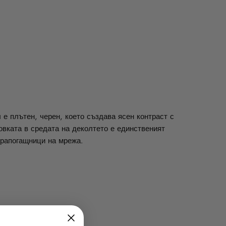
Facebook
Twitter
Pinterest
 е плътен, черен, което създава ясен контраст с
овката в средата на деколтето е единственият
орапогащници на мрежа.