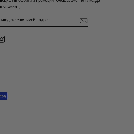
пециални оферти и промоции! Обещаваме, че няма да
и спамим :)
ВЪВЕДЕТЕ
СВОЯ
ИМЕЙЛ
АДРЕС
Instagram