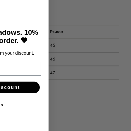
hadows. 10%
Ръкав
 order. 🖤
45
m your discount.
46
47
iscount
ks