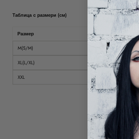
Таблица с размери (см)
Размер
Дължина гръб
M(S/M)
29
XL(L/XL)
30.5
XXL
32