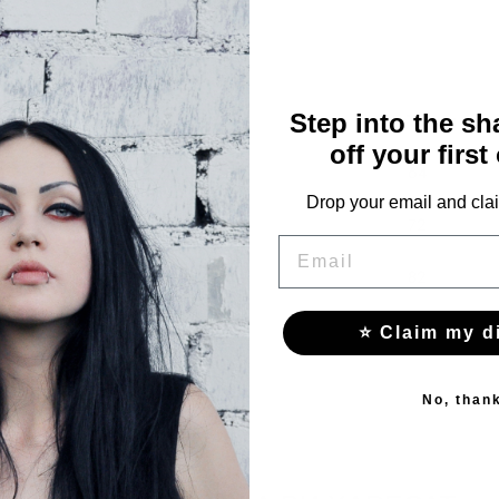
Step into the s
Бюст
Талия
off your first
80
64
Drop your email and clai
88
72
EMAIL
98
82
⭐ Claim my d
No, than