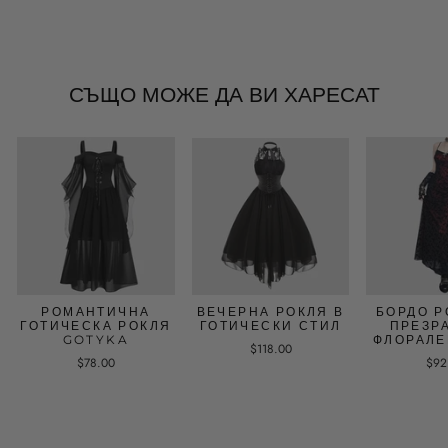
СЪЩО МОЖЕ ДА ВИ ХАРЕСАТ
РОМАНТИЧНА
ВЕЧЕРНА РОКЛЯ В
БОРДО Р
ГОТИЧЕСКА РОКЛЯ
ГОТИЧЕСКИ СТИЛ
ПРЕЗР
GOTYKA
ФЛОРАЛЕ
$118.00
$78.00
$92