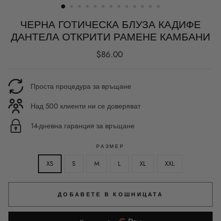
ЧЕРНА ГОТИЧЕСКА БЛУЗА КАДИФЕ
ДАНТЕЛА ОТКРИТИ РАМЕНЕ КАМБАНИ
Редовна
$86.00
цена
Проста процедура за връщане
Над 500 клиенти ни се доверяват
14-дневна гаранция за връщане
РАЗМЕР
XS
S
M
L
XL
XXL
ДОБАВЕТЕ В КОШНИЦАТА