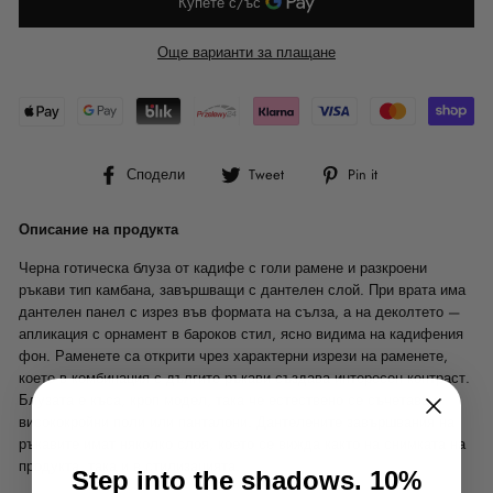
Още варианти за плащане
Сподели
Tweet
Pin
Сподели
Tweet
Pin it
във
в
в
Facebook
Twitter
Pinterest
Описание на продукта
Черна готическа блуза от кадифе с голи рамене и разкроени
ръкави тип камбана, завършващи с дантелен слой. При врата има
дантелен панел с изрез във формата на сълза, а на деколтето —
апликация с орнамент в бароков стил, ясно видима на кадифения
фон. Раменете са открити чрез характерни изрези на раменете,
което в комбинация с дългите ръкави създава интересен контраст.
Блузата е къса, кроп модел, така че естествено се съчетава с
висококройни поли или панталони. Дантелените завършвания на
ръкавите имат няколко слоя, което се вижда както на снимката на
продукта, така и в стилизацията.
Step into the shadows. 10%