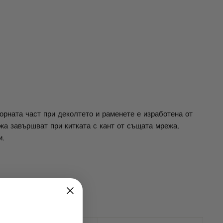
Facebook
Twitter
Pinterest
орната част при деколтето и раменете е изработена от
жа завършват при китката с кант от същата мрежа.
и.