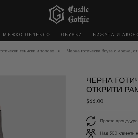
МЪЖКО ОБЛЕКЛО
ОБУВКИ
БИЖУТА И АКСЕ
готически тениски и топове
Черна готическа блуза с мрежа, о
ЧЕРНА ГОТИ
ОТКРИТИ РА
Редовна
$66.00
цена
Проста процедура
Над 500 клиенти н