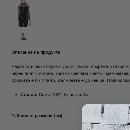
Описание на продукта
Черна готическа блуза с дълъг ръкав от мрежа и открити
черен плат с нитове, които скрепяват ленти, преминава
Кройката е по тялото, дължината е до ханша. Подходяща
Състав:
Памук 95%, Еластан 5%
Таблица с размери (см)