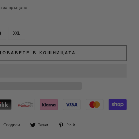
ия за връщане
)
XXL
ДОБАВЕТЕ В КОШНИЦАТА
Сподели
Tweet
Pin
Сподели
Tweet
Pin it
във
в
в