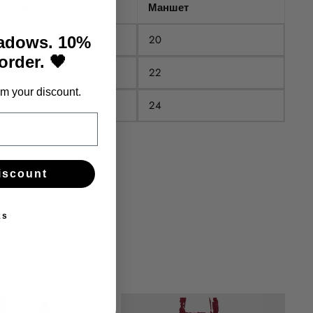
Ръкав
Маншет
55
20
hadows. 10%
 order. 🖤
56.5
22
m your discount.
58
24
iscount
ks