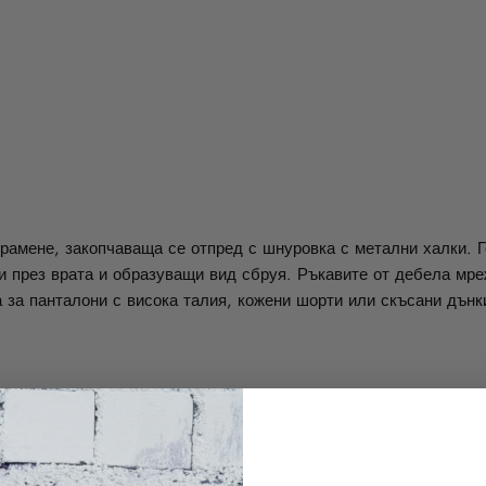
 рамене, закопчаваща се отпред с шнуровка с метални халки. Г
щи през врата и образуващи вид сбруя. Ръкавите от дебела мре
 за панталони с висока талия, кожени шорти или скъсани дънк