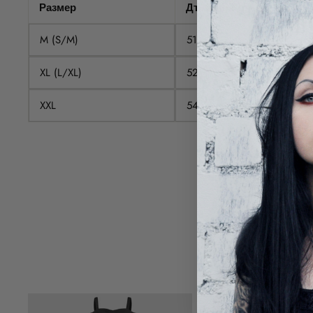
Размер
Дължина гръб
M (S/M)
51
XL (L/XL)
52
XXL
54