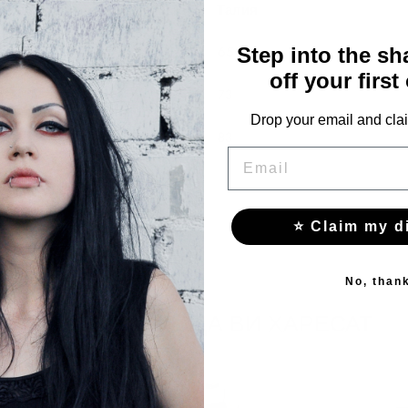
Гърди
Талия
81
65
Step into the s
off your first
89
73
Drop your email and clai
99
83
EMAIL
⭐ Claim my d
No, than
СЪЩО МОЖЕ ДА ВИ ХАРЕСАТ