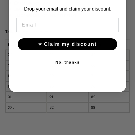
Еластичност:
няма
Drop your email and claim your discount.
Дебелина:
средна
Закопчаване:
копчета тип патент
EMAIL
Таблица с размери (см)
⭐ Claim my discount
Размер
Дължина
Талия
XS
87
62
No, thanks
S
88
66
M
89
71
L
90
76
XL
91
82
XXL
92
88