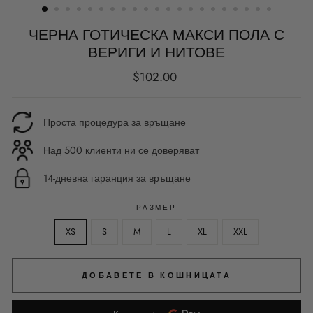
ЧЕРНА ГОТИЧЕСКА МАКСИ ПОЛА С
ВЕРИГИ И НИТОВЕ
Редовна
$102.00
цена
Проста процедура за връщане
Над 500 клиенти ни се доверяват
14-дневна гаранция за връщане
РАЗМЕР
XS
S
M
L
XL
XXL
ДОБАВЕТЕ В КОШНИЦАТА