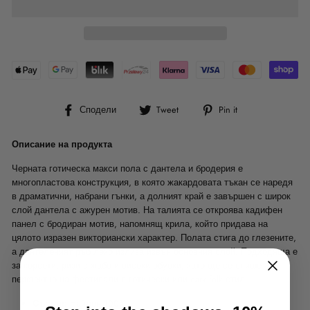
Сподели
Tweet
Pin
Сподели
Tweet
Pin it
във
в
в
Facebook
Twitter
Pinterest
Описание на продукта
Черната готическа макси пола с дантела и бродерия е
многопластова конструкция, в която жакардовата тъкан се наредя
в драматични, набрани гънки, а долният край е завършен с широк
слой дантела с ажурен мотив. На талията се откроява кадифен
панел с бродиран мотив, напомнящ крила, който придава на
цялото изразен викториански характер. Полата стига до глезените,
а дантеленият ръб леко излиза извън основния слой. Подходяща е
за корсети, ризи с жабо и високи обувки, като ще се впише
перфектно на фестивали в готически или dark folk стил.
Състав:
Найлон 100%