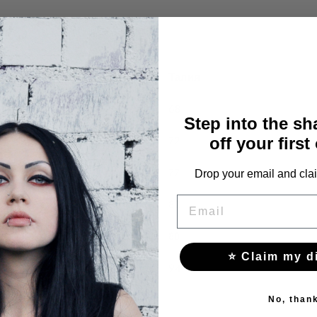
Гръдна обиколка
Талия
88
68
Step into the s
92
72
off your first
97
77
Drop your email and clai
EMAIL
102
82
108
88
⭐ Claim my d
114
94
No, than