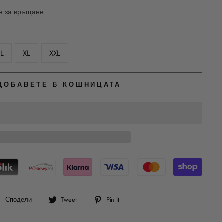
ия за връщане
L
XL
XXL
ДОБАВЕТЕ В КОШНИЦАТА
Сподели
Tweet
Pin
Сподели
Tweet
Pin it
във
в
в