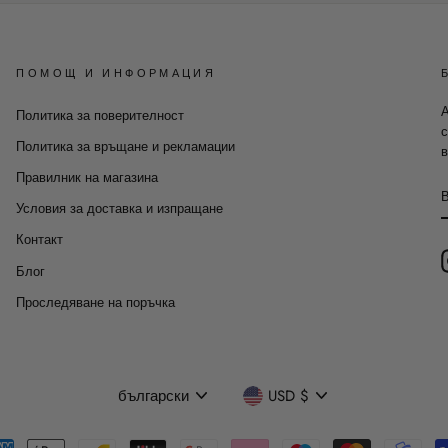
ПОМОЩ И ИНФОРМАЦИЯ
А
Политика за поверителност
с
Политика за връщане и рекламации
в
Правилник на магазина
Условия за доставка и изпращане
Контакт
Блог
Проследяване на поръчка
Език
Валута
български
USD $