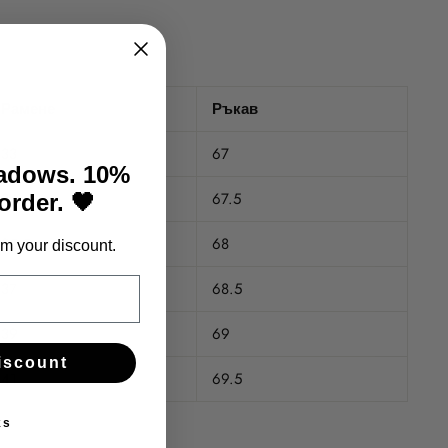
Рамене
Ръкав
33
67
hadows. 10%
34
67.5
 order. 🖤
35.5
68
m your discount.
37
68.5
39
69
iscount
41
69.5
ks