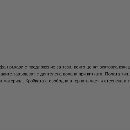
фан ръкави е предложение за тези, които ценят викториански 
кавите завършват с дантелена волана при китката. Полата тип 
 материал. Кройката е свободна в горната част и стеснена в т