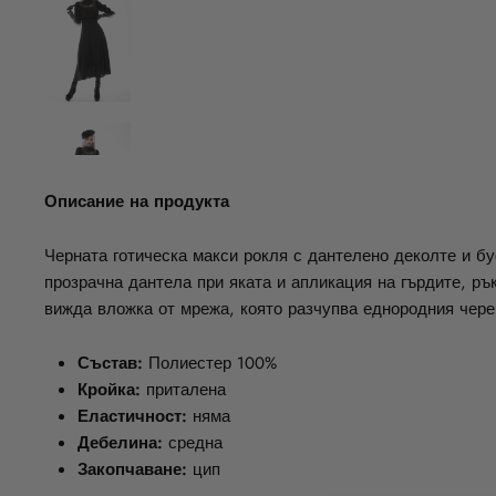
Описание на продукта
Черната готическа макси рокля с дантелено деколте и бу
прозрачна дантела при яката и апликация на гърдите, ръ
вижда вложка от мрежа, която разчупва еднородния черен
Състав:
Полиестер 100%
Кройка:
приталена
Еластичност:
няма
Дебелина:
средна
Закопчаване:
цип