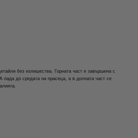
Facebook
Twitter
Pinterest
детайли без излишества. Горната част е завършена с
А пада до средата на прасеца, а в долната част се
алията.