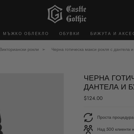
МЪЖКО ОБЛЕКЛО
ОБУВКИ
БИЖУТА И АКСЕ
Викториански рокли
Черна готическа макси рокля с дантела 
ЧЕРНА ГОТИ
ДАНТЕЛА И 
Редовна
$124.00
цена
Проста процедура
Над 500 клиенти н