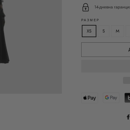
14-дневна гаранц
РАЗМЕР
XS
S
M