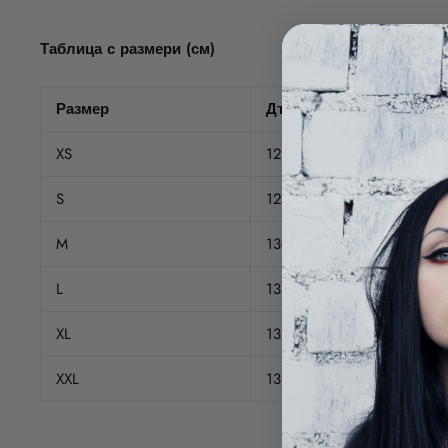
Таблица с размери (см)
Размер
Дължина гръб
XS
128
S
129
M
130
L
131
XL
132
XXL
133