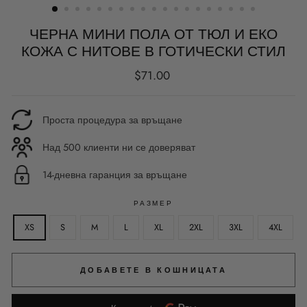
ЧЕРНА МИНИ ПОЛА ОТ ТЮЛ И ЕКО
КОЖА С НИТОВЕ В ГОТИЧЕСКИ СТИЛ
Редовна
$71.00
цена
Проста процедура за връщане
Над 500 клиенти ни се доверяват
14-дневна гаранция за връщане
РАЗМЕР
XS
S
M
L
XL
2XL
3XL
4XL
ДОБАВЕТЕ В КОШНИЦАТА