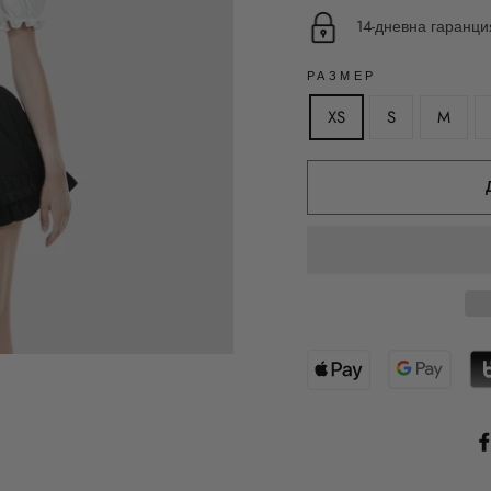
14-дневна гаранц
РАЗМЕР
XS
S
M