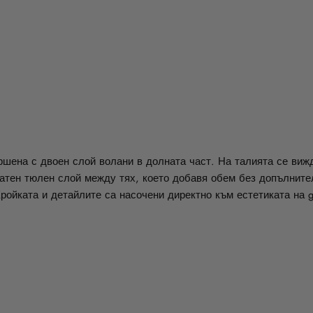
ршена с двоен слой волани в долната част. На талията се виж
катен тюлен слой между тях, което добавя обем без допълните
йката и детайлите са насочени директно към естетиката на goth