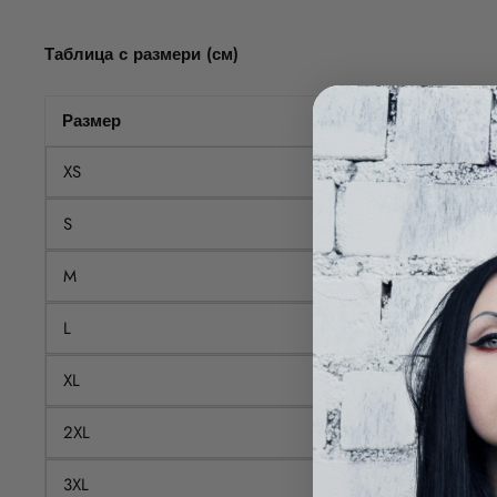
Таблица с размери (см)
Размер
XS
S
M
L
XL
2XL
3XL