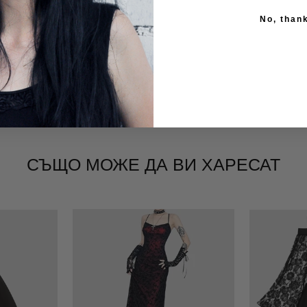
No, than
46
СЪЩО МОЖЕ ДА ВИ ХАРЕСАТ