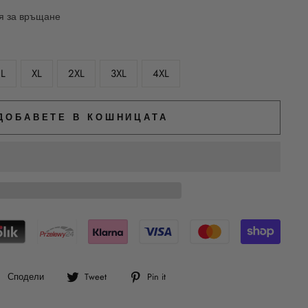
ия за връщане
L
XL
2XL
3XL
4XL
ДОБАВЕТЕ В КОШНИЦАТА
Сподели
Tweet
Pin
Сподели
Tweet
Pin it
във
в
в