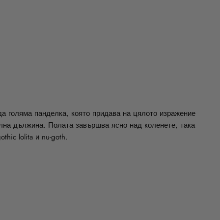
Facebook
Twitter
Pinterest
да голяма панделка, която придава на цялото изражение
лна дължина. Полата завършва ясно над коленете, така
ic lolita и nu-goth.