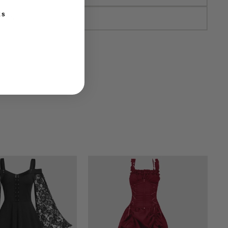
ks
105