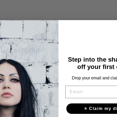
Дължина
37
38
Step into the s
39
off your first
40
Drop your email and clai
EMAIL
41
42
⭐ Claim my d
44