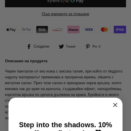
Още варианти за плащане
Сподели
Tweet
Pin
Сподели
Tweet
Pin it
във
в
в
Facebook
Twitter
Pinterest
Описание на продукта
Черен панталон от еко кожа с висока талия, при който от бедрото
надолу материалът преминава в прозрачна мрежа, обшита с
метални халки. През тези халки е прекарана черна връзка, която
минава чак до края на крачола, създавайки ефект, наподобяващ
корсетна връзка по цялата дължина на крака. Кройката е много
стегната, силуетът на панталона е стройен и прав. Готическите
панталони от еко кожа с връзки са подходящи за метъл концерти
или партита в духа на тъмния стил, където детайлите имат
значение.
Step into the shadows. 10%
Състав:
Полиуретан 50%, Полиестер 50%