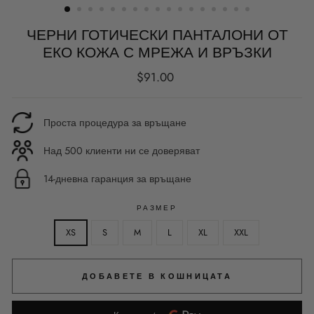
ЧЕРНИ ГОТИЧЕСКИ ПАНТАЛОНИ ОТ
ЕКО КОЖА С МРЕЖА И ВРЪЗКИ
Редовна
$91.00
цена
Проста процедура за връщане
Над 500 клиенти ни се доверяват
14-дневна гаранция за връщане
РАЗМЕР
XS
S
M
L
XL
XXL
ДОБАВЕТЕ В КОШНИЦАТА