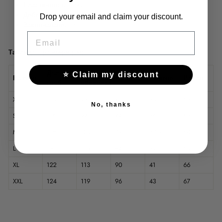
Еластичност:
няма
Дебелина:
дебела
Drop your email and claim your discount.
Закопчаване:
цип
EMAIL
Таблица с размери (см)
Дължина
Гръдна
⭐ Claim my discount
Размер
Талия
Рамене
Ръкав
гръб
обиколка
XS
115
93
70
35
62
No, thanks
S
116
97
74
36
63
M
118
102
79
37.5
64
L
120
107
84
39
65
XL
122
113
90
41
66
XXL
124
119
96
43
67