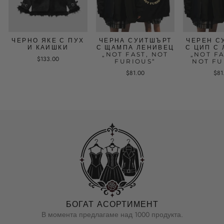
ЧЕРНО ЯКЕ С ПУХ
ЧЕРНА СУИТШЪРТ
ЧЕРЕН С
И КАИШКИ
С ЩАМПА ЛЕНИВЕЦ
С ЦИП С
„NOT FAST, NOT
„NOT F
$133.00
FURIOUS“
NOT FU
$81.00
$81
БОГАТ АСОРТИМЕНТ
В момента предлагаме над 1000 продукта.