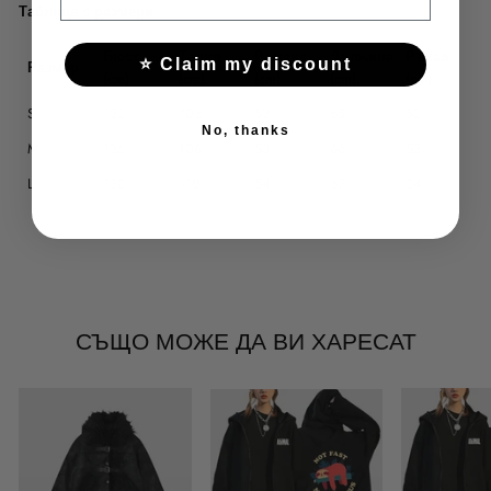
Таблица с размери
Бюст
Талия
Рамене
Дължина
Ръкав
⭐ Claim my discount
Размер
(cm)
(cm)
(cm)
(cm)
(cm)
S
122
102
52
65
52
No, thanks
M
126
106
53
66
53
L
130
110
54
67
54
СЪЩО МОЖЕ ДА ВИ ХАРЕСАТ